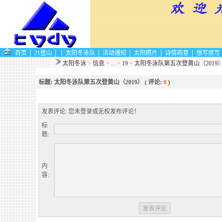
首页
│
21登山
│
│
太阳冬泳队
│
活动通知
│
太阳照片
│
诗情画意
│
想写就写
太阳冬泳
>
信息
>
...
>
19
>
太阳冬泳队第五次登黄山（2019
标题: 太阳冬泳队第五次登黄山（2019）
( 评论:
0
)
发表评论: 您未登录或无权发布评论！
标
题:
内
容: