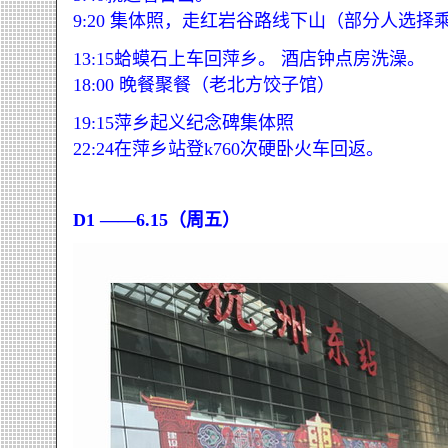
9:20 集体照，走红岩谷路线下山（部分人选择
13:15蛤蟆石上车回萍乡。 酒店钟点房洗澡。
18:00 晚餐聚餐（老北方饺子馆）
19:15萍乡起义纪念碑集体照
22:24在萍乡站登k760次硬卧火车回返。
D1
——6.15（周五）