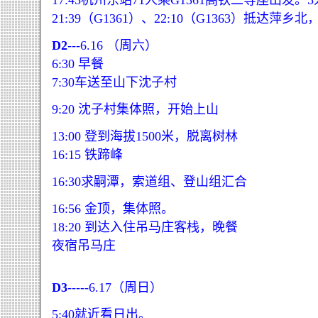
17:45杭州东站71人乘G1361高铁二等座出发。5人
21:39（G1361）、22:10（G1363）抵达萍乡北
D2
---6.16 （周六）
6:30 早餐
7:30车送至山下沈子村
9:20 沈子村集体照，开始上山
13:00 登到海拔1500米，脱离树林
16:15 铁蹄峰
16:30求嗣潭，索道组、登山组汇合
16:56 金顶，集体照。
18:20 到达入住吊马庄客栈，晚餐
夜宿吊马庄
D3
-----6.17（周日）
5:40就近看日出。