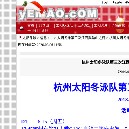
首页
│
21登山
│
│
太阳冬泳队
│
活动通知
│
太阳照片
│
诗情画意
│
于我们
│
其他
太阳冬泳
>
信息
>
...
>
太阳冬泳第三次江西武功山之行
>
杭州太阳冬泳队
现在时间是: 2026-08-06 11:56
杭州太阳冬泳队第三次江西武功山
（2019-0
杭州太阳冬泳队第
2018
活
D1
——6.15（周五）