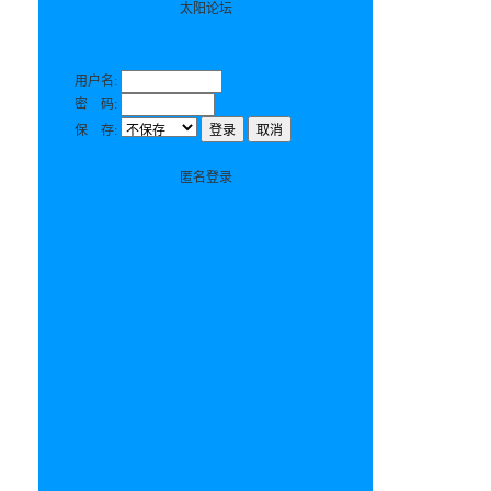
太阳论坛
用户名:
密 码:
保 存:
匿名登录