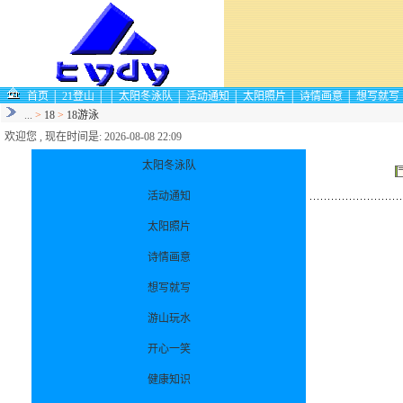
首页
│
21登山
│
│
太阳冬泳队
│
活动通知
│
太阳照片
│
诗情画意
│
想写就写
...
>
18
>
18游泳
欢迎您 , 现在时间是: 2026-08-08 22:09
太阳冬泳队
活动通知
太阳照片
诗情画意
想写就写
游山玩水
开心一笑
健康知识