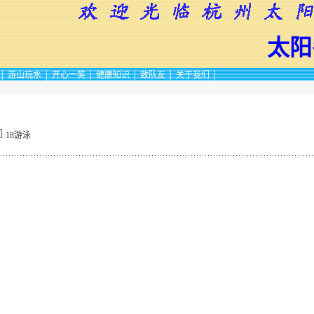
太阳
│
游山玩水
│
开心一笑
│
健康知识
│
致队友
│
关于我们
│
18游泳