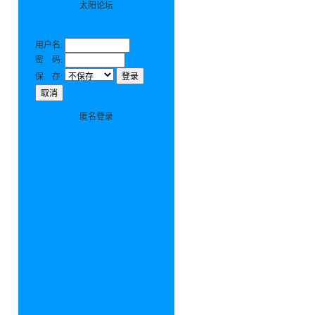
太阳论坛
用户名:
密 码:
保 存:
匿名登录