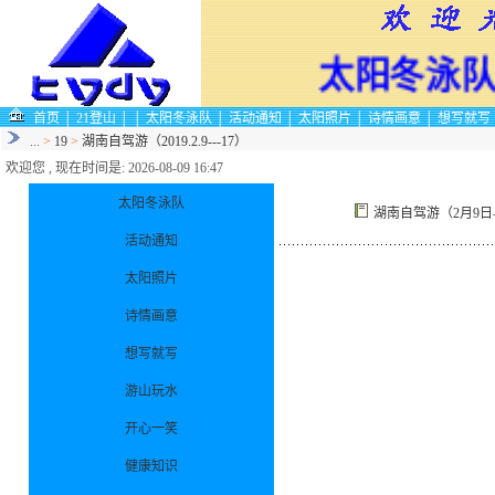
太阳冬泳队
首页
│
21登山
│
│
太阳冬泳队
│
活动通知
│
太阳照片
│
诗情画意
│
想写就写
...
>
19
>
湖南自驾游（2019.2.9---17）
欢迎您 , 现在时间是: 2026-08-09 16:47
太阳冬泳队
湖南自驾游（2月9日
活动通知
太阳照片
诗情画意
想写就写
游山玩水
开心一笑
健康知识