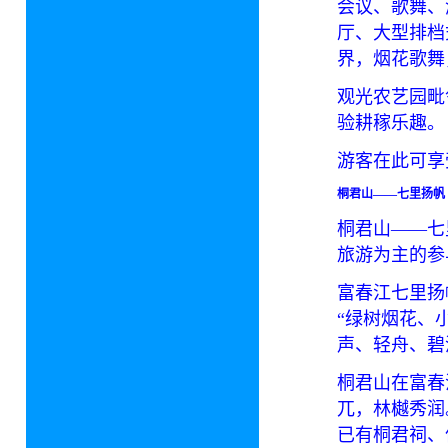
会议、歌舞、
厅、大型排档
界，烟花歌舞
观光农艺园毗
验耕稼乐趣。
游客在此可享
桐君山
——
七里扬帆
桐君山
——
七
旅游为主的参
富春江七里扬
“绿树烟花、
声、轻舟、碧
桐君山在富春
兀，林樾秀润
已有桐君祠、