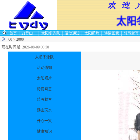
太阳冬
首页
│
21登山
│
│
太阳冬泳队
│
活动通知
│
太阳照片
│
诗情画意
│
想写就写
00
>
2000
现在时间是: 2026-08-09 00:50
太阳冬泳队
活动通知
太阳照片
诗情画意
想写就写
游山玩水
开心一笑
健康知识