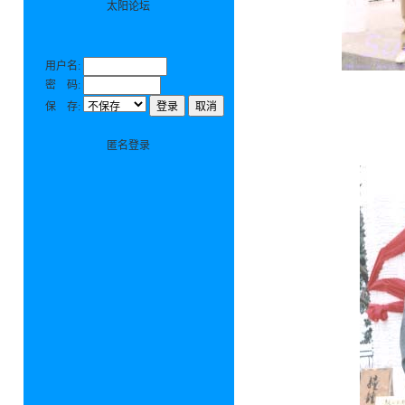
太阳论坛
用户名:
密 码:
保 存:
匿名登录