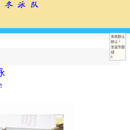
系统默认
默认
*
圣诞专题
绿
6
泳
竹