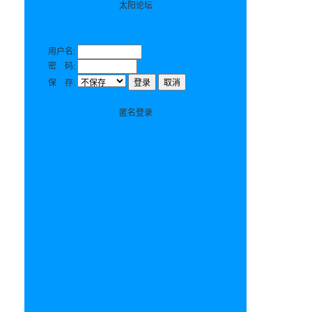
太阳论坛
用户名:
密 码:
保 存:
匿名登录