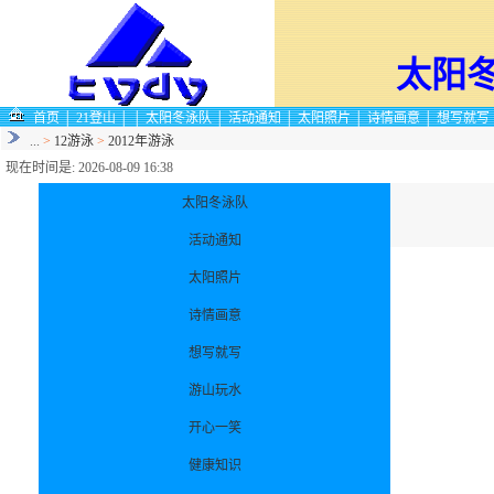
太阳
首页
│
21登山
│
│
太阳冬泳队
│
活动通知
│
太阳照片
│
诗情画意
│
想写就写
...
>
12游泳
>
2012年游泳
现在时间是: 2026-08-09 16:38
太阳冬泳队
活动通知
太阳照片
诗情画意
想写就写
游山玩水
开心一笑
健康知识