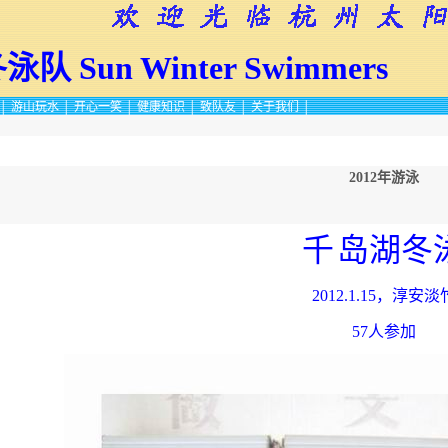
冬泳队
Sun Winter Swimmers
│
游山玩水
│
开心一笑
│
健康知识
│
致队友
│
关于我们
│
2012年游泳
千
岛湖冬
2012.1.15，淳安淡
57人参加