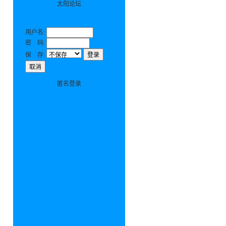
太阳论坛
用户名:
密 码:
保 存:
匿名登录