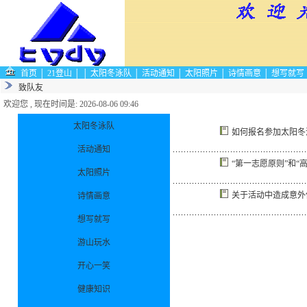
首页
│
21登山
│
│
太阳冬泳队
│
活动通知
│
太阳照片
│
诗情画意
│
想写就写
致队友
欢迎您 , 现在时间是: 2026-08-06 09:46
太阳冬泳队
如何报名参加太阳冬
活动通知
“第一志愿原则”和“
太阳照片
关于活动中造成意外
诗情画意
想写就写
游山玩水
开心一笑
健康知识